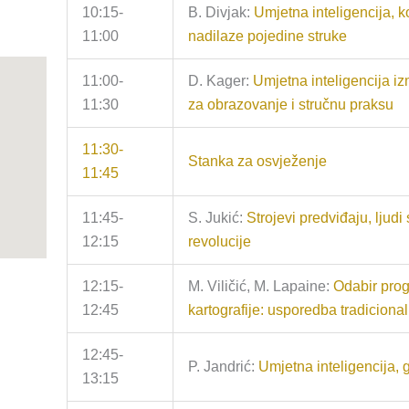
10:15-
B. Divjak:
Umjetna inteligencija, k
11:00
nadilaze pojedine struke
11:00-
D. Kager:
Umjetna inteligencija iz
11:30
za obrazovanje i stručnu praksu
11:30-
Stanka za osvježenje
11:45
11:45-
S. Jukić:
Strojevi predviđaju, ljudi s
12:15
revolucije
12:15-
M. Viličić, M. Lapaine:
Odabir prog
12:45
kartografije: usporedba tradicional
12:45-
P. Jandrić:
Umjetna inteligencija, 
13:15