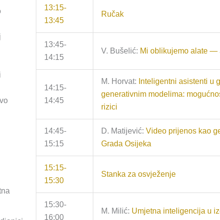
13:15-
o
Ručak
13:45
j
13:45-
V. Bušelić:
Mi oblikujemo alate — al
14:15
i
M. Horvat:
Inteligentni asistenti u
14:15-
generativnim modelima: mogućnost
tvo
14:45
rizici
14:45-
D. Matijević:
Video prijenos kao g
15:15
Grada Osijeka
15:15-
Stanka za osvježenje
15:30
tna
15:30-
M. Milić:
Umjetna inteligencija u i
16:00