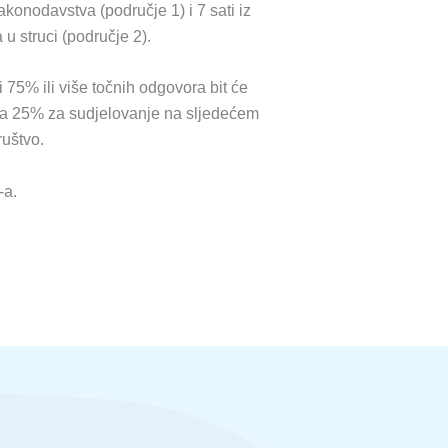
akonodavstva (područje 1) i 7 sati iz
u struci (područje 2).
 75% ili više točnih odgovora bit će
za 25% za sudjelovanje na sljedećem
ruštvo.
-a.