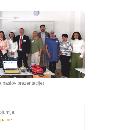
a naslov prezentacije)
ojumlje.
apaine