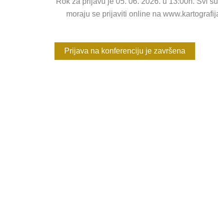
Rok za prijavu je 05. 06. 2026. u 13:00h. Svi su
moraju se prijaviti online na www.kartografija
Prijava na konferenciju je završena