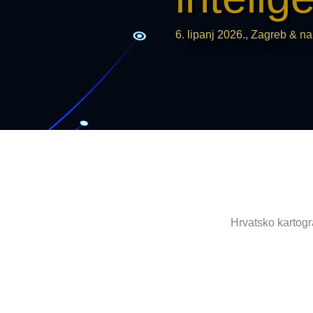
6. lipanj 2026., Zagreb & 
Hrvatsko kartogr