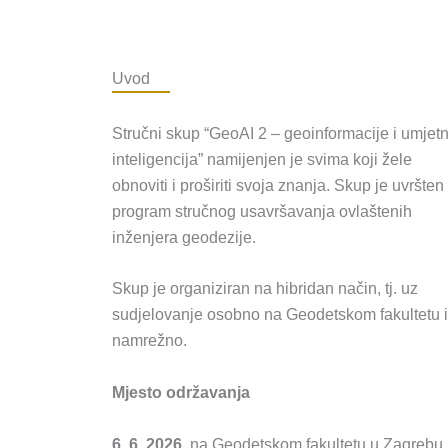
Uvod
Stručni skup “GeoAI 2 – geoinformacije i umjet
inteligencija” namijenjen je svima koji žele
obnoviti i proširiti svoja znanja. Skup je uvršten
program stručnog usavršavanja ovlaštenih
inženjera geodezije.
Skup je organiziran na hibridan način, tj. uz
sudjelovanje osobno na Geodetskom fakultetu i
namrežno.
Mjesto održavanja
6. 6. 2026
. na Geodetskom fakultetu u Zagrebu,