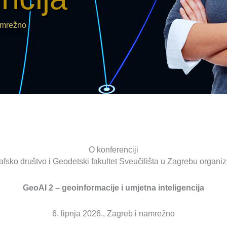
namrežno
O konferenciji
afsko društvo i Geodetski fakultet Sveučilišta u Zagrebu organizi
GeoAI 2 – geoinformacije i umjetna inteligencija
6. lipnja 2026., Zagreb i namrežno