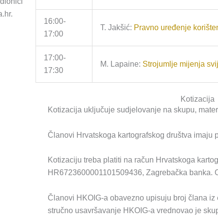
dionici
.hr.
16:00-
T. Jakšić:
Pravno uređenje korišten
17:00
17:00-
M. Lapaine:
Strojumlje mijenja svi
17:30
Kotizacija
Kotizacija uključuje sudjelovanje na skupu, materi
Članovi Hrvatskoga kartografskog društva imaju
Kotizaciju treba platiti na račun Hrvatskoga kart
HR6723600001101509436, Zagrebačka banka. Opi
Članovi HKOIG-a obavezno upisuju broj člana iz
stručno usavršavanje HKOIG-a vrednovao je skup