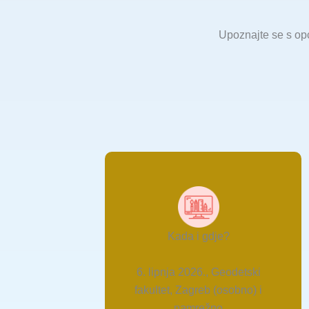
Upoznajte se s op
Kada i gdje?
6. lipnja 2026., Geodetski
fakultet, Zagreb (osobno) i
namrežno