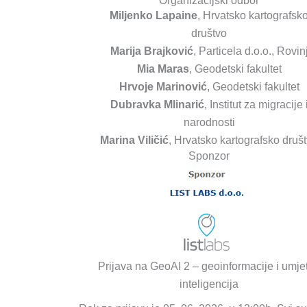
Organizacijski odbor
Miljenko Lapaine
, Hrvatsko kartografsk
društvo
Marija Brajković
, Particela d.o.o., Rovin
Mia Maras
, Geodetski fakultet
Hrvoje Marinović
, Geodetski fakultet
Dubravka Mlinarić
, Institut za migracije 
narodnosti
Marina Viličić
, Hrvatsko kartografsko druš
Sponzor
Prijava na GeoAI 2 – geoinformacije i umje
inteligencija