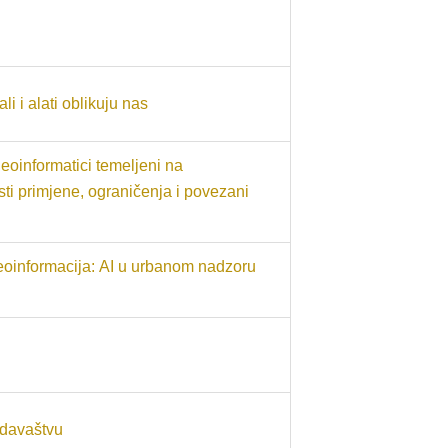
i i alati oblikuju nas
 geoinformatici temeljeni na
i primjene, ograničenja i povezani
eoinformacija: AI u urbanom nadzoru
zdavaštvu