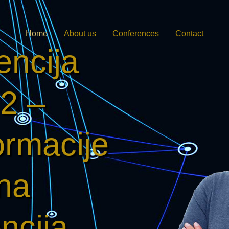
Home
About us
Conferences
Contact
encija
2 –
ormacije
tna
encija