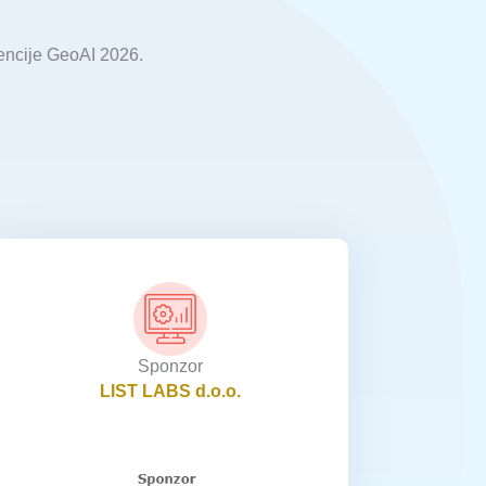
encije GeoAI 2026.
Sponzor
LIST LABS d.o.o.