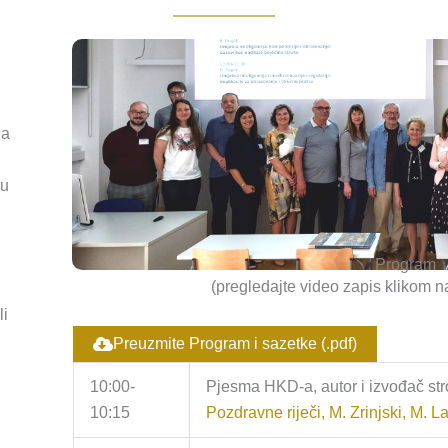
na
 u
Program
(pregledajte video zapis klikom n
li
Preuzmite Program i sazetke (.pdf)
10:00-
Pjesma HKD-a, autor i izvođač str
10:15
Pozdravne riječi, M. Zrinjski, M. L